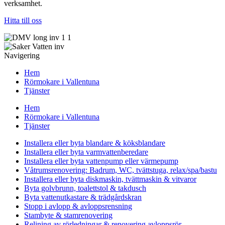
verksamhet.
Hitta till oss
Navigering
Hem
Rörmokare i Vallentuna
Tjänster
Hem
Rörmokare i Vallentuna
Tjänster
Installera eller byta blandare & köksblandare
Installera eller byta varmvattenberedare
Installera eller byta vattenpump eller värmepump
Våtrumsrenovering: Badrum, WC, tvättstuga, relax/spa/bastu
Installera eller byta diskmaskin, tvättmaskin & vitvaror
Byta golvbrunn, toalettstol & takdusch
Byta vattenutkastare & trädgårdskran
Stopp i avlopp & avloppsrensning
Stambyte & stamrenovering
Relining av rörledningar & renovering avloppsrör