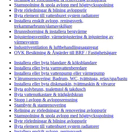
Stamspolning & spola avlopp med högtrycksspolning
Byte rörledningar & bilning avloppsrör
Byta element till vattenburet system radiatorer
Installera enskilt avlopp, reningsverk,
trekammarbrunn/slamavskiljare
Brunnsborrning & installera bergvärme
Injusteringsventiler, värmeinjustering & injustering av
värmesystem
Industriventilation & luftbehandlingsaggregat
OVK Besiktning & Åtgärder till BRF / Fastighetsägare
Installera eller byta blandare & köksblandare
Installera eller byta varmvattenberedare
Installera eller byta vattenpump eller värmepump
Våtrumsrenovering: Badrum, WC, tvättstuga, relax/spa/bastu
Installera eller byta diskmaskin, tvättmaskin & vitvaror
Byta golvbrunn, toalettstol & takdusch
Byta vattenutkastare & trädgårdskran
Stopp i avlopp & avloppsrensning
Stambyte & stamrenovering
Relining av rörledningar & renovering avloppsrör
Stamspolning & spola avlopp med högtrycksspolning
Byte rörledningar & bilning avloppsrör
Byta element till vattenburet system radiatorer
Installera enskilt avlopp, reningsverk,