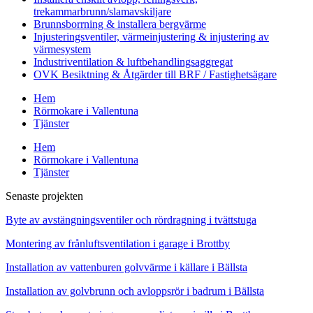
trekammarbrunn/slamavskiljare
Brunnsborrning & installera bergvärme
Injusteringsventiler, värmeinjustering & injustering av
värmesystem
Industriventilation & luftbehandlingsaggregat
OVK Besiktning & Åtgärder till BRF / Fastighetsägare
Hem
Rörmokare i Vallentuna
Tjänster
Hem
Rörmokare i Vallentuna
Tjänster
Senaste projekten
Byte av avstängningsventiler och rördragning i tvättstuga
Montering av frånluftsventilation i garage i Brottby
Installation av vattenburen golvvärme i källare i Bällsta
Installation av golvbrunn och avloppsrör i badrum i Bällsta