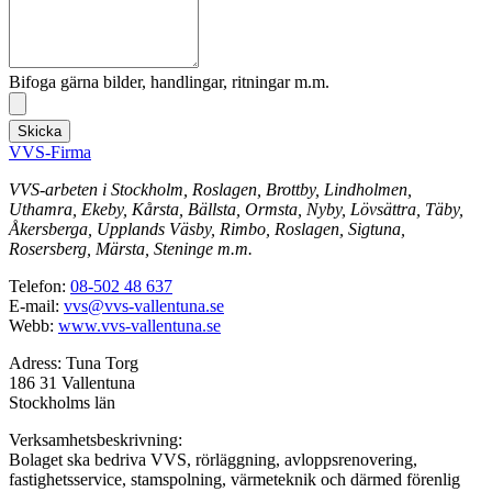
Bifoga gärna bilder, handlingar, ritningar m.m.
Skicka
VVS-Firma
VVS-arbeten i Stockholm, Roslagen, Brottby, Lindholmen,
Uthamra, Ekeby, Kårsta, Bällsta, Ormsta, Nyby, Lövsättra, Täby,
Åkersberga, Upplands Väsby, Rimbo, Roslagen, Sigtuna,
Rosersberg, Märsta, Steninge m.m.
Telefon:
08-502 48 637
E-mail:
vvs@vvs-vallentuna.se
Webb:
www.vvs-vallentuna.se
Adress: Tuna Torg
186 31 Vallentuna
Stockholms län
Verksamhetsbeskrivning:
Bolaget ska bedriva VVS, rörläggning, avloppsrenovering,
fastighetsservice, stamspolning, värmeteknik och därmed förenlig