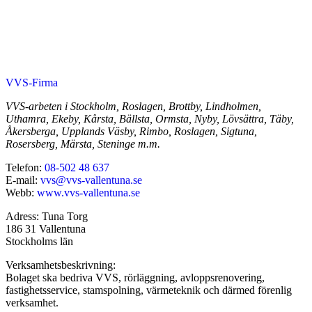
VVS-Firma
VVS-arbeten i Stockholm, Roslagen, Brottby, Lindholmen,
Uthamra, Ekeby, Kårsta, Bällsta, Ormsta, Nyby, Lövsättra, Täby,
Åkersberga, Upplands Väsby, Rimbo, Roslagen, Sigtuna,
Rosersberg, Märsta, Steninge m.m.
Telefon:
08-502 48 637
E-mail:
vvs@vvs-vallentuna.se
Webb:
www.vvs-vallentuna.se
Adress: Tuna Torg
186 31 Vallentuna
Stockholms län
Verksamhetsbeskrivning:
Bolaget ska bedriva VVS, rörläggning, avloppsrenovering,
fastighetsservice, stamspolning, värmeteknik och därmed förenlig
verksamhet.