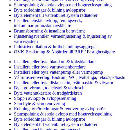
Stamspolning & spola avlopp med högtrycksspolning
Byte rörledningar & bilning avloppsrör
Byta element till vattenburet system radiatorer
Installera enskilt avlopp, reningsverk,
trekammarbrunn/slamavskiljare
Brunnsborrning & installera bergvärme
Injusteringsventiler, värmeinjustering & injustering av
värmesystem
Industriventilation & luftbehandlingsaggregat
OVK Besiktning & Åtgärder till BRF / Fastighetsägare
Installera eller byta blandare & köksblandare
Installera eller byta varmvattenberedare
Installera eller byta vattenpump eller värmepump
Våtrumsrenovering: Badrum, WC, tvättstuga, relax/spa/bastu
Installera eller byta diskmaskin, tvättmaskin & vitvaror
Byta golvbrunn, toalettstol & takdusch
Byta vattenutkastare & trädgårdskran
Stopp i avlopp & avloppsrensning
Stambyte & stamrenovering
Relining av rörledningar & renovering avloppsrör
Stamspolning & spola avlopp med högtrycksspolning
Byte rörledningar & bilning avloppsrör
Byta element till vattenburet system radiatorer
Installera enskilt avlopp, reningsverk,