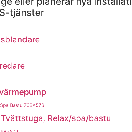
ge eller planerar nya installa
S-tjänster
öksblandare
eredare
 / värmepump
Tvättstuga, Relax/spa/bastu