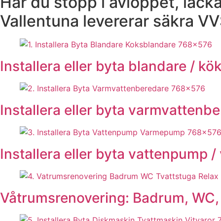
Har du stopp i avloppet, läcka
Vallentuna levererar säkra VV
Installera eller byta blandare / k
Installera eller byta varmvattenb
Installera eller byta vattenpump
Våtrumsrenovering: Badrum, WC, 