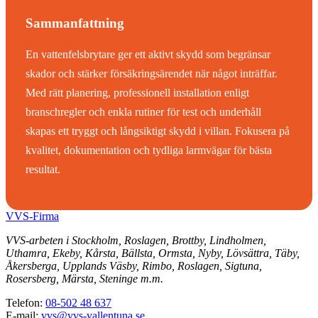
Sammanfattning
En vattenfelsbrytare ger ett aktivt skydd som begränsar
skador och stärker försäkringsärendet när något inträffar.
Med rätt planering, professionell installation enligt
branschregler och enkla rutiner för test och underhåll
skapas ett tryggt och långsiktigt skydd i villan. Fokusera på
kvalitet, dokumentation och tydliga larmvägar för bästa
resultat.
VVS-Firma
VVS-arbeten i Stockholm, Roslagen, Brottby, Lindholmen,
Uthamra, Ekeby, Kårsta, Bällsta, Ormsta, Nyby, Lövsättra, Täby,
Åkersberga, Upplands Väsby, Rimbo, Roslagen, Sigtuna,
Rosersberg, Märsta, Steninge m.m.
Telefon:
08-502 48 637
E-mail:
vvs@vvs-vallentuna.se