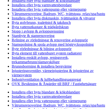
Installera eller byta blandare & köksblandare
Installera eller byta varmvattenberedare
Installera eller byta vattenpump eller värmepump
Våtrumsrenovering: Badrum, WC, tvättstuga, relax/spa/bastu
Installera eller byta diskmaskin, tvättmaskin & vitvaror
Byta golvbrunn, toalettstol & takdusch
Byta vattenutkastare & trädgårdskran
Stopp i avlopp & avloppsrensning
Stambyte & stamrenovering
Relining av rörledningar & renovering avloppsrör
Stamspolning & spola avlopp med högtrycksspolning
Byte rörledningar & bilning avloppsrör
Byta element till vattenburet system radiatorer
Installera enskilt avlopp, reningsverk,
trekammarbrunn/slamavskiljare
Brunnsborrning & installera bergvärme
Injusteringsventiler, värmeinjustering & injustering av
värmesystem
Industriventilation & luftbehandlingsaggregat
OVK Besiktning & Åtgärder till BRF / Fastighetsägare
Installera eller byta blandare & köksblandare
Installera eller byta varmvattenberedare
Installera eller byta vattenpump eller värmepump
Våtrumsrenovering: Badrum, WC, tvättstuga, relax/spa/bastu