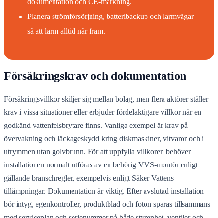
dokumentation och CE-märkning.
Planera strömförsörjning, batteribackup och larmvägar
så att larm alltid når fram.
Försäkringskrav och dokumentation
Försäkringsvillkor skiljer sig mellan bolag, men flera aktörer ställer
krav i vissa situationer eller erbjuder fördelaktigare villkor när en
godkänd vattenfelsbrytare finns. Vanliga exempel är krav på
övervakning och läckageskydd kring diskmaskiner, vitvaror och i
utrymmen utan golvbrunn. För att uppfylla villkoren behöver
installationen normalt utföras av en behörig VVS-montör enligt
gällande branschregler, exempelvis enligt Säker Vattens
tillämpningar. Dokumentation är viktig. Efter avslutad installation
bör intyg, egenkontroller, produktblad och foton sparas tillsammans
med serviceplan och serienummer på både styrenhet, ventiler och