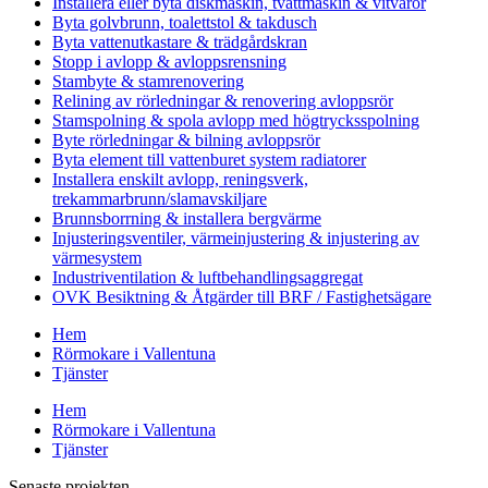
Installera eller byta diskmaskin, tvättmaskin & vitvaror
Byta golvbrunn, toalettstol & takdusch
Byta vattenutkastare & trädgårdskran
Stopp i avlopp & avloppsrensning
Stambyte & stamrenovering
Relining av rörledningar & renovering avloppsrör
Stamspolning & spola avlopp med högtrycksspolning
Byte rörledningar & bilning avloppsrör
Byta element till vattenburet system radiatorer
Installera enskilt avlopp, reningsverk,
trekammarbrunn/slamavskiljare
Brunnsborrning & installera bergvärme
Injusteringsventiler, värmeinjustering & injustering av
värmesystem
Industriventilation & luftbehandlingsaggregat
OVK Besiktning & Åtgärder till BRF / Fastighetsägare
Hem
Rörmokare i Vallentuna
Tjänster
Hem
Rörmokare i Vallentuna
Tjänster
Senaste projekten