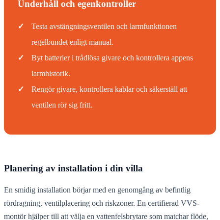
Underhåll och egenkontroller
✓
Testa avstängningsventilen och larmfunktionen
regelbundet enligt manual.
✓
Byt batterier i trådlösa givare och kontrollera appens
larmhistorik.
✓
Rengör givare, kontrollera kablar och säkerställ att
ventilen rör sig fritt.
Planering av installation i din villa
En smidig installation börjar med en genomgång av befintlig
rördragning, ventilplacering och riskzoner. En certifierad VVS-
montör hjälper till att välja en vattenfelsbrytare som matchar flöde,