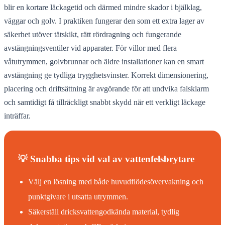
blir en kortare läckagetid och därmed mindre skador i bjälklag,
väggar och golv. I praktiken fungerar den som ett extra lager av
säkerhet utöver tätskikt, rätt rördragning och fungerande
avstängningsventiler vid apparater. För villor med flera
våtutrymmen, golvbrunnar och äldre installationer kan en smart
avstängning ge tydliga trygghetsvinster. Korrekt dimensionering,
placering och driftsättning är avgörande för att undvika falsklarm
och samtidigt få tillräckligt snabbt skydd när ett verkligt läckage
inträffar.
💡 Snabba tips vid val av vattenfelsbrytare
Välj en lösning med både huvudflödesövervakning och
punktgivare i utsatta utrymmen.
Säkerställ dricksvattengodkända material, tydlig