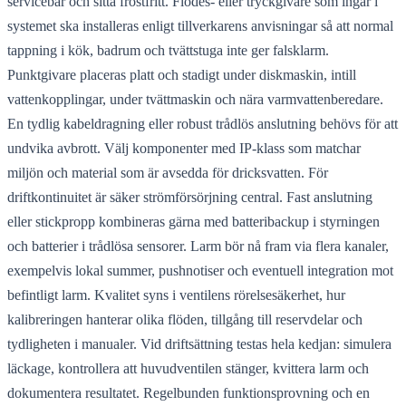
servicebar och sitta frostfritt. Flödes- eller tryckgivare som ingår i
systemet ska installeras enligt tillverkarens anvisningar så att normal
tappning i kök, badrum och tvättstuga inte ger falsklarm.
Punktgivare placeras platt och stadigt under diskmaskin, intill
vattenkopplingar, under tvättmaskin och nära varmvattenberedare.
En tydlig kabeldragning eller robust trådlös anslutning behövs för att
undvika avbrott. Välj komponenter med IP-klass som matchar
miljön och material som är avsedda för dricksvatten. För
driftkontinuitet är säker strömförsörjning central. Fast anslutning
eller stickpropp kombineras gärna med batteribackup i styrningen
och batterier i trådlösa sensorer. Larm bör nå fram via flera kanaler,
exempelvis lokal summer, pushnotiser och eventuell integration mot
befintligt larm. Kvalitet syns i ventilens rörelsesäkerhet, hur
kalibreringen hanterar olika flöden, tillgång till reservdelar och
tydligheten i manualer. Vid driftsättning testas hela kedjan: simulera
läckage, kontrollera att huvudventilen stänger, kvittera larm och
dokumentera resultatet. Regelbunden funktionsprovning och en