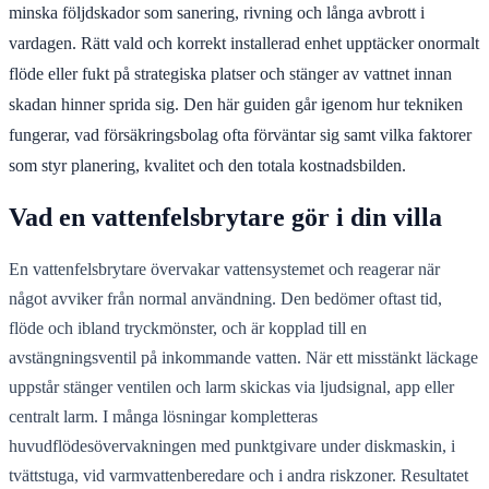
minska följdskador som sanering, rivning och långa avbrott i
vardagen. Rätt vald och korrekt installerad enhet upptäcker onormalt
flöde eller fukt på strategiska platser och stänger av vattnet innan
skadan hinner sprida sig. Den här guiden går igenom hur tekniken
fungerar, vad försäkringsbolag ofta förväntar sig samt vilka faktorer
som styr planering, kvalitet och den totala kostnadsbilden.
Vad en vattenfelsbrytare gör i din villa
En vattenfelsbrytare övervakar vattensystemet och reagerar när
något avviker från normal användning. Den bedömer oftast tid,
flöde och ibland tryckmönster, och är kopplad till en
avstängningsventil på inkommande vatten. När ett misstänkt läckage
uppstår stänger ventilen och larm skickas via ljudsignal, app eller
centralt larm. I många lösningar kompletteras
huvudflödesövervakningen med punktgivare under diskmaskin, i
tvättstuga, vid varmvattenberedare och i andra riskzoner. Resultatet