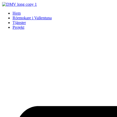
Skip
to
Hem
content
Rörmokare i Vallentuna
Tjänster
Projekt