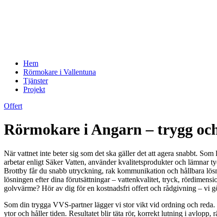
Hem
Rörmokare i Vallentuna
Tjänster
Projekt
Offert
Rörmokare i Angarn – trygg oc
När vattnet inte beter sig som det ska gäller det att agera snabbt. Som
arbetar enligt Säker Vatten, använder kvalitetsprodukter och lämnar t
Brottby får du snabb utryckning, rak kommunikation och hållbara lösn
lösningen efter dina förutsättningar – vattenkvalitet, tryck, rördime
golvvärme? Hör av dig för en kostnadsfri offert och rådgivning – vi gör d
Som din trygga VVS-partner lägger vi stor vikt vid ordning och reda. D
ytor och håller tiden. Resultatet blir täta rör, korrekt lutning i avlopp, 