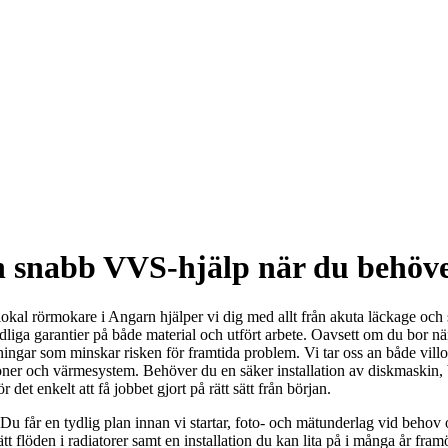
h snabb VVS-hjälp när du behöv
 lokal rörmokare i Angarn hjälper vi dig med allt från akuta läckage och 
ydliga garantier på både material och utfört arbete. Oavsett om du bor n
ingar som minskar risken för framtida problem. Vi tar oss an både vill
nsioner och värmesystem. Behöver du en säker installation av diskmaski
et enkelt att få jobbet gjort på rätt sätt från början.
u får en tydlig plan innan vi startar, foto- och mätunderlag vid behov o
rätt flöden i radiatorer samt en installation du kan lita på i många år fram