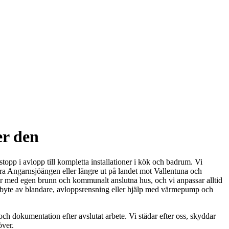
er den
stopp i avlopp till kompletta installationer i kök och badrum. Vi
ära Angarnsjöängen eller längre ut på landet mot Vallentuna och
or med egen brunn och kommunalt anslutna hus, och vi anpassar alltid
n, byte av blandare, avloppsrensning eller hjälp med värmepump och
ch dokumentation efter avslutat arbete. Vi städar efter oss, skyddar
över.