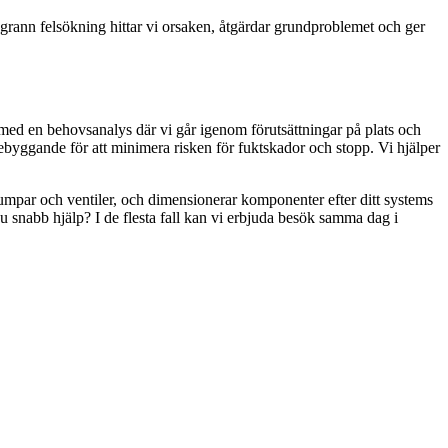
rann felsökning hittar vi orsaken, åtgärdar grundproblemet och ger
ed en behovsanalys där vi går igenom förutsättningar på plats och
örebyggande för att minimera risken för fuktskador och stopp. Vi hjälper
umpar och ventiler, och dimensionerar komponenter efter ditt systems
du snabb hjälp? I de flesta fall kan vi erbjuda besök samma dag i