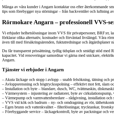
Många av våra kunder i Angarn kontaktar oss efter återkommande smål
tips som förebygger nya störningar – från backventiler och luftning av 
Rörmokare Angarn – professionell VVS-ser
Vi erbjuder helhetslösningar inom VVS för privatpersoner, BRF:er, l
förklarar olika alternativ, kostnader och förväntad livslängd. Våra rör
även till med försäkringsärenden, fuktutredningar och åtgärdsplaner n
Du får transparent prissättning, tydlig tidsplan och smidigt stöd me
kapacitet. Vid renoveringar samordnar vi gärna med snickare, elektriker
Angarn.
Tjänster vi erbjuder i Angarn
– Akuta läckage och stopp i avlopp – snabb felsökning, tätning och p
– Avloppsrensning och högtrycksspolning – effektivt mot fett, slam och
– Installation och byte – blandare, dusch, WC, tvättmaskin, diskmaski
– Värmesystem – injustering av radiatorer, byte av cirkulationspump,
– Värmepump och varmvattenberedare – rådgivning, installation och se
– VVS vid kök och badrum – ny- och omdragning av rör, täthetskontro
– Egen brunn och vattenkvalitet – filterlösningar, trycktankar, frosts
– Förebyggande service – läckagekontroll, byte av packningar och ve