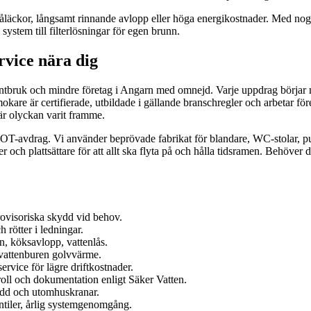
äckor, långsamt rinnande avlopp eller höga energikostnader. Med nogg
system till filterlösningar för egen brunn.
vice nära dig
antbruk och mindre företag i Angarn med omnejd. Varje uppdrag börjar m
mokare är certifierade, utbildade i gällande branschregler och arbetar f
är olyckan varit framme.
d ROT-avdrag. Vi använder beprövade fabrikat för blandare, WC-stolar, p
 och plattsättare för att allt ska flyta på och hålla tidsramen. Behöver 
rovisoriska skydd vid behov.
 rötter i ledningar.
n, köksavlopp, vattenlås.
 vattenburen golvvärme.
rvice för lägre driftkostnader.
ll och dokumentation enligt Säker Vatten.
kydd och utomhuskranar.
ntiler, årlig systemgenomgång.