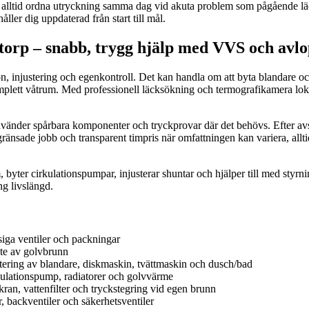
alltid ordna utryckning samma dag vid akuta problem som pågående läck
ller dig uppdaterad från start till mål.
orp – snabb, trygg hjälp med VVS och avl
ion, injustering och egenkontroll. Det kan handla om att byta blandare oc
plett våtrum. Med professionell läcksökning och termografikamera lokal
, använder spårbara komponenter och tryckprovar där det behövs. Efter av
vgränsade jobb och transparent timpris när omfattningen kan variera, al
 byter cirkulationspumpar, injusterar shuntar och hjälper till med styr
ng livslängd.
asiga ventiler och packningar
yte av golvbrunn
ering av blandare, diskmaskin, tvättmaskin och dusch/bad
kulationspump, radiatorer och golvvärme
kran, vattenfilter och tryckstegring vid egen brunn
, backventiler och säkerhetsventiler