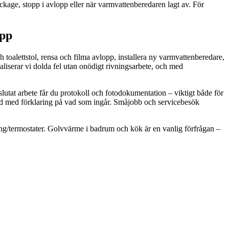
age, stopp i avlopp eller när varmvattenberedaren lagt av. För
opp
h toalettstol, rensa och filma avlopp, installera ny varmvattenberedare,
iserar vi dolda fel utan onödigt rivningsarbete, och med
slutat arbete får du protokoll och fotodokumentation – viktigt både för
ltid med förklaring på vad som ingår. Småjobb och servicebesök
ning/termostater. Golvvärme i badrum och kök är en vanlig förfrågan –