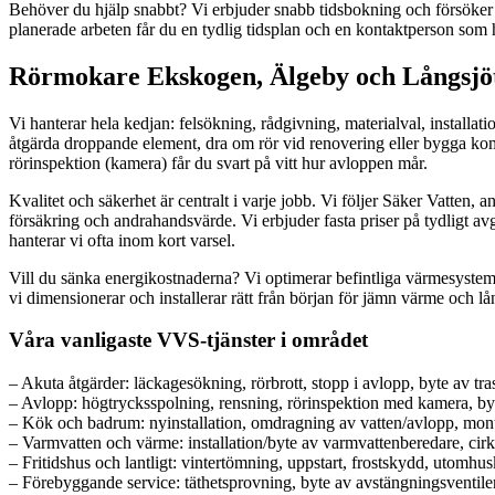
Behöver du hjälp snabbt? Vi erbjuder snabb tidsbokning och försöker 
planerade arbeten får du en tydlig tidsplan och en kontaktperson som hå
Rörmokare Ekskogen, Älgeby och Långsjöt
Vi hanterar hela kedjan: felsökning, rådgivning, materialval, installat
åtgärda droppande element, dra om rör vid renovering eller bygga kom
rörinspektion (kamera) får du svart på vitt hur avloppen mår.
Kvalitet och säkerhet är centralt i varje jobb. Vi följer Säker Vatten
försäkring och andrahandsvärde. Vi erbjuder fasta priser på tydligt a
hanterar vi ofta inom kort varsel.
Vill du sänka energikostnaderna? Vi optimerar befintliga värmesystem,
vi dimensionerar och installerar rätt från början för jämn värme och lå
Våra vanligaste VVS-tjänster i området
– Akuta åtgärder: läckagesökning, rörbrott, stopp i avlopp, byte av tr
– Avlopp: högtrycksspolning, rensning, rörinspektion med kamera, b
– Kök och badrum: nyinstallation, omdragning av vatten/avlopp, mont
– Varmvatten och värme: installation/byte av varmvattenberedare, cir
– Fritidshus och lantligt: vintertömning, uppstart, frostskydd, utomhus
– Förebyggande service: täthetsprovning, byte av avstängningsventiler