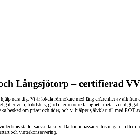
ch Långsjötorp – certifierad VV
l hjälp nära dig. Vi är lokala rörmokare med lång erfarenhet av allt frå
gäller villa, fritidshus, gård eller mindre fastighet arbetar vi enligt 
raka besked om priser och tider, och vi hjälper självklart till med ROT-a
vintertöms ställer särskilda krav. Därför anpassar vi lösningarna efter d
rstart och vinterkonservering.