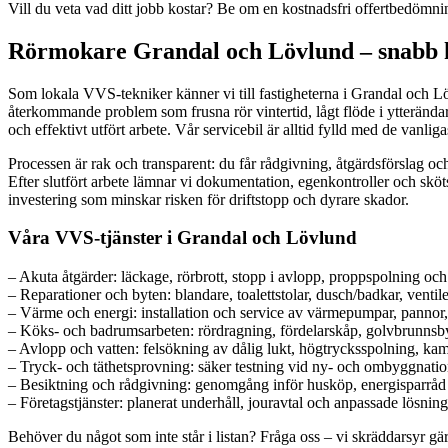
Vill du veta vad ditt jobb kostar? Be om en kostnadsfri offertbedömni
Rörmokare Grandal och Lövlund – snabb 
Som lokala VVS-tekniker känner vi till fastigheterna i Grandal och Löv
återkommande problem som frusna rör vintertid, lågt flöde i ytterändar
och effektivt utfört arbete. Vår servicebil är alltid fylld med de vanlig
Processen är rak och transparent: du får rådgivning, åtgärdsförslag och 
Efter slutfört arbete lämnar vi dokumentation, egenkontroller och sk
investering som minskar risken för driftstopp och dyrare skador.
Våra VVS-tjänster i Grandal och Lövlund
– Akuta åtgärder: läckage, rörbrott, stopp i avlopp, proppspolning oc
– Reparationer och byten: blandare, toalettstolar, dusch/badkar, ventile
– Värme och energi: installation och service av värmepumpar, pannor, 
– Köks- och badrumsarbeten: rördragning, fördelarskåp, golvbrunnsbyt
– Avlopp och vatten: felsökning av dålig lukt, högtrycksspolning, kam
– Tryck- och täthetsprovning: säker testning vid ny- och ombyggnation 
– Besiktning och rådgivning: genomgång inför husköp, energisparråd
– Företagstjänster: planerat underhåll, jouravtal och anpassade lösnin
Behöver du något som inte står i listan? Fråga oss – vi skräddarsyr gä