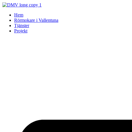
Skip
to
Hem
content
Rörmokare i Vallentuna
Tjänster
Projekt