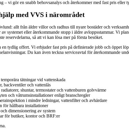
ng – vi gör en snabb behovsanalys och återkommer med fast pris eller ty
hjälp med VVS i närområdet
lund: allt från äldre villor och radhus till nyare bostäder och verksam
 av systemet eller återkommande stopp i äldre avloppsstammar. Vi planera
aste reservdelarna, så att vi kan lösa mer på första besöket.
en tydlig offert. Vi erbjuder fast pris på definierade jobb och öppet löp
ötselanvisningar. Du kan även teckna serviceavtal för återkommande unde
h temporära tätningar vid vattenskada
r, backventiler och vattenlås
radiatorer, shuntar, termostater och vattenburen golvvärme
en och våtrumsinstallationer enligt branschregler
erainspektion i mindre ledningar, vattenfilter och avhärdare
för hållbara installationer
 och dimensionering av system
gar för butiker, kontor och BRF:er
rna.