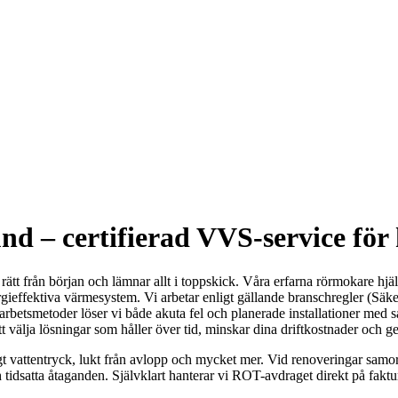
d – certifierad VVS-service för
rätt från början och lämnar allt i toppskick. Våra erfarna rörmokare hj
gieffektiva värmesystem. Vi arbetar enligt gällande branschregler (Säke
 arbetsmetoder löser vi både akuta fel och planerade installationer med
att välja lösningar som håller över tid, minskar dina driftkostnader och 
gt vattentryck, lukt från avlopp och mycket mer. Vid renoveringar samord
 tidsatta åtaganden. Självklart hanterar vi ROT-avdraget direkt på faktu