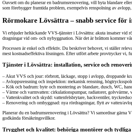
Oavsett om du planerar en badrumsrenovering, vill byta blandare eller
som förebygger framtida problem, exempelvis renspolning av avlopp, k
Rörmokare Lövsättra – snabb service för in
Vi erbjuder heltäckande VVS-tjänster i Lövsättra: akuta insatser vid 
dragningar vid om- och nybyggnation. När det är bråttom kommer vår jou
Processen är enkel och effektiv. Du beskriver behovet, vi ställer rel
mest kostnadseffektiva lösningen. Efter utfört arbete provtrycker vi, f
Tjänster i Lövsättra: installation, service och renover
– Akut VVS och jour: rörbrott, läckage, stopp i avlopp, droppande kr
– Avloppsrensning och inspektion: mekanisk rensning, högtrycksspo
– Kök och badrum: byte och montering av blandare, dusch, WC, handf
– Värme och varmvatten: cirkulationspumpar, radiatorer, golvvärme,
– Vattenkvalitet och skydd: vattenfelsbrytare, backventiler, tryckreduc
– Renovering och ombyggnad: nya rördragningar, flytt av vatten/avlopp,
Planerar du en badrumsrenovering i Lövsättra? Vi samordnar gärna VVS-de
godkända försäkringsvillkor.
Trygghet och kvalitet: behöriga montörer och tydliga 