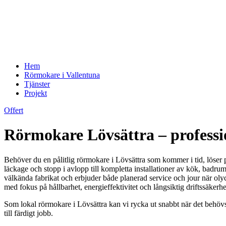
Hem
Rörmokare i Vallentuna
Tjänster
Projekt
Offert
Rörmokare Lövsättra – professi
Behöver du en pålitlig rörmokare i Lövsättra som kommer i tid, löser p
läckage och stopp i avlopp till kompletta installationer av kök, bad
välkända fabrikat och erbjuder både planerad service och jour när olyck
med fokus på hållbarhet, energieffektivitet och långsiktig driftssäkerhe
Som lokal rörmokare i Lövsättra kan vi rycka ut snabbt när det behövs.
till färdigt jobb.