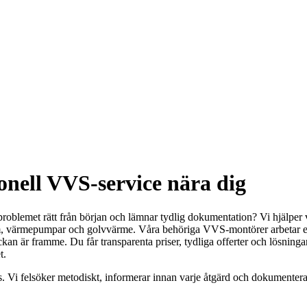
onell VVS-service nära dig
roblemet rätt från början och lämnar tydlig dokumentation? Vi hjälper vi
rum, värmepumpar och golvvärme. Våra behöriga VVS-montörer arbetar enl
an är framme. Du får transparenta priser, tydliga offerter och lösningar
t.
 Vi felsöker metodiskt, informerar innan varje åtgärd och dokumenterar al