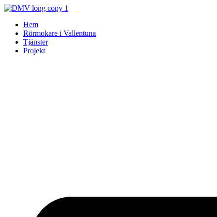
Skip
to
Hem
content
Rörmokare i Vallentuna
Tjänster
Projekt