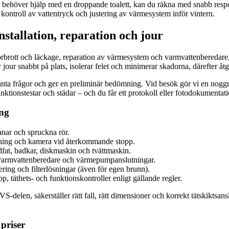
 behöver hjälp med en droppande toalett, kan du räkna med snabb respon
ontroll av vattentryck och justering av värmesystem inför vintern.
stallation, reparation och jour
rörbrott och läckage, reparation av värmesystem och varmvattenberedare
r snabbt på plats, isolerar felet och minimerar skadorna, därefter åtgä
evanta frågor och ger en preliminär bedömning. Vid besök gör vi en nogg
unktionstestar och städar – och du får ett protokoll eller fotodokumentat
ing
anar och spruckna rör.
lning och kamera vid återkommande stopp.
at, badkar, diskmaskin och tvättmaskin.
 varmvattenberedare och värmepumpanslutningar.
ering och filterlösningar (även för egen brunn).
 täthets- och funktionskontroller enligt gällande regler.
len, säkerställer rätt fall, rätt dimensioner och korrekt tätskiktsanslu
priser